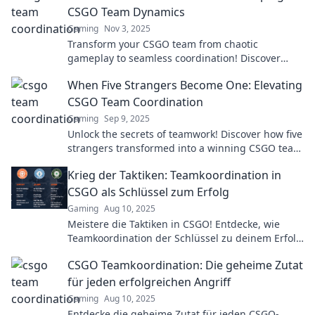
CSGO Team Dynamics
Gaming
Nov 3, 2025
Transform your CSGO team from chaotic
gameplay to seamless coordination! Discover
proven strategies for winning synergy and
When Five Strangers Become One: Elevating
success!
CSGO Team Coordination
Gaming
Sep 9, 2025
Unlock the secrets of teamwork! Discover how five
strangers transformed into a winning CSGO team
through unparalleled coordination and strategy.
Krieg der Taktiken: Teamkoordination in
CSGO als Schlüssel zum Erfolg
Gaming
Aug 10, 2025
Meistere die Taktiken in CSGO! Entdecke, wie
Teamkoordination der Schlüssel zu deinem Erfolg
in der hitzigen Gaming-Welt ist.
CSGO Teamkoordination: Die geheime Zutat
für jeden erfolgreichen Angriff
Gaming
Aug 10, 2025
Entdecke die geheime Zutat für jeden CSGO-