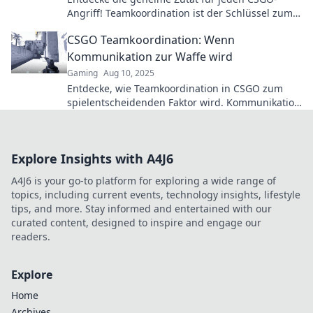
Angriff! Teamkoordination ist der Schlüssel zum
Sieg – erfahre, wie du dein Team zum Erfolg
CSGO Teamkoordination: Wenn
führst!
Kommunikation zur Waffe wird
Gaming
Aug 10, 2025
Entdecke, wie Teamkoordination in CSGO zum
spielentscheidenden Faktor wird. Kommunikation
ist der Schlüssel zum Sieg!
Explore Insights with A4J6
A4J6 is your go-to platform for exploring a wide range of
topics, including current events, technology insights, lifestyle
tips, and more. Stay informed and entertained with our
curated content, designed to inspire and engage our
readers.
Explore
Home
Archives