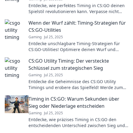
Entdecke, wie perfektes Timing in CS:GO deinen
Spielstil revolutionieren kann. Verpasse nicht
diese entscheidenden Tipps für den Sieg!
Wenn der Wurf zählt: Timing-Strategien für
CS:GO-Utilities
Gaming
Jul 25, 2025
Entdecke unschlagbare Timing-Strategien für
CS:GO-Utilities! Optimiere deinen Wurf und
dominiere im Spiel wie nie zuvor!
CS:GO Utility Timing: Der versteckte
Schlüssel zum strategischen Sieg
Gaming
Jul 25, 2025
Entdecke die Geheimnisse des CS:GO Utility
Timings und erobere das Spielfeld! Werde zum
strategischen Meister mit unseren Tipps!
Timing in CS:GO: Warum Sekunden über
Sieg oder Niederlage entscheiden
Gaming
Jul 25, 2025
Entdecke, wie präzises Timing in CS:GO den
entscheidenden Unterschied zwischen Sieg und
Niederlage ausmachen kann. Tipps, Strategien