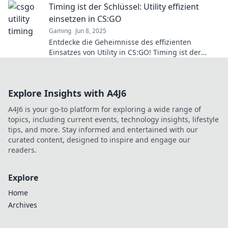
Timing ist der Schlüssel: Utility effizient
und mehr!
einsetzen in CS:GO
Gaming
Jun 8, 2025
Entdecke die Geheimnisse des effizienten
Einsatzes von Utility in CS:GO! Timing ist der
Schlüssel zum Sieg – jetzt lesen und besser
spielen!
Explore Insights with A4J6
A4J6 is your go-to platform for exploring a wide range of
topics, including current events, technology insights, lifestyle
tips, and more. Stay informed and entertained with our
curated content, designed to inspire and engage our
readers.
Explore
Home
Archives