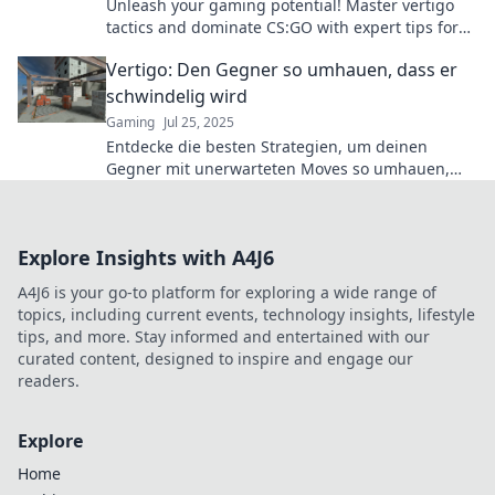
Unleash your gaming potential! Master vertigo
tactics and dominate CS:GO with expert tips for
unbeatable gameplay.
Vertigo: Den Gegner so umhauen, dass er
schwindelig wird
Gaming
Jul 25, 2025
Entdecke die besten Strategien, um deinen
Gegner mit unerwarteten Moves so umhauen,
dass ihm schwindelig wird! Tipps für den
ultimativen Sieg!
Explore Insights with A4J6
A4J6 is your go-to platform for exploring a wide range of
topics, including current events, technology insights, lifestyle
tips, and more. Stay informed and entertained with our
curated content, designed to inspire and engage our
readers.
Explore
Home