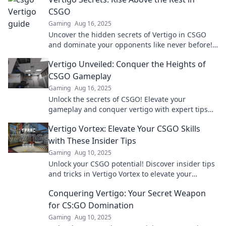
CSGO
Gaming
Aug 16, 2025
Uncover the hidden secrets of Vertigo in CSGO
and dominate your opponents like never before!
Rise above the rest today!
Vertigo Unveiled: Conquer the Heights of
CSGO Gameplay
Gaming
Aug 16, 2025
Unlock the secrets of CSGO! Elevate your
gameplay and conquer vertigo with expert tips
and strategies. Join the climb to victory!
Vertigo Vortex: Elevate Your CSGO Skills
with These Insider Tips
Gaming
Aug 10, 2025
Unlock your CSGO potential! Discover insider tips
and tricks in Vertigo Vortex to elevate your
gameplay and dominate the competition.
Conquering Vertigo: Your Secret Weapon
for CS:GO Domination
Gaming
Aug 10, 2025