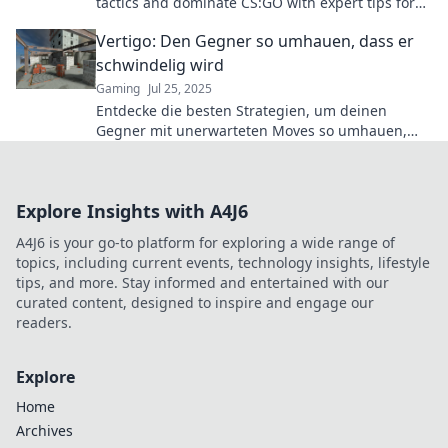
tactics and dominate CS:GO with expert tips for
unbeatable gameplay.
Vertigo: Den Gegner so umhauen, dass er
schwindelig wird
Gaming
Jul 25, 2025
Entdecke die besten Strategien, um deinen
Gegner mit unerwarteten Moves so umhauen,
dass ihm schwindelig wird! Tipps für den
ultimativen Sieg!
Explore Insights with A4J6
A4J6 is your go-to platform for exploring a wide range of
topics, including current events, technology insights, lifestyle
tips, and more. Stay informed and entertained with our
curated content, designed to inspire and engage our
readers.
Explore
Home
Archives