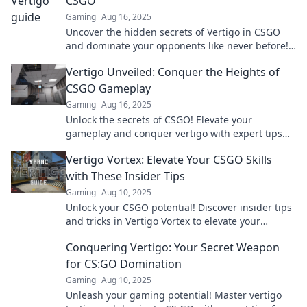
CSGO
Gaming
Aug 16, 2025
Uncover the hidden secrets of Vertigo in CSGO
and dominate your opponents like never before!
Rise above the rest today!
Vertigo Unveiled: Conquer the Heights of
CSGO Gameplay
Gaming
Aug 16, 2025
Unlock the secrets of CSGO! Elevate your
gameplay and conquer vertigo with expert tips
and strategies. Join the climb to victory!
Vertigo Vortex: Elevate Your CSGO Skills
with These Insider Tips
Gaming
Aug 10, 2025
Unlock your CSGO potential! Discover insider tips
and tricks in Vertigo Vortex to elevate your
gameplay and dominate the competition.
Conquering Vertigo: Your Secret Weapon
for CS:GO Domination
Gaming
Aug 10, 2025
Unleash your gaming potential! Master vertigo