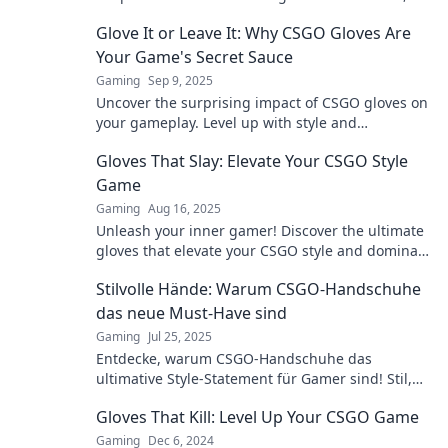
unlocking style and status in the gaming world!
Glove It or Leave It: Why CSGO Gloves Are
Your Game's Secret Sauce
Gaming
Sep 9, 2025
Uncover the surprising impact of CSGO gloves on
your gameplay. Level up with style and
performance—are you ready to glove it or leave
Gloves That Slay: Elevate Your CSGO Style
it?
Game
Gaming
Aug 16, 2025
Unleash your inner gamer! Discover the ultimate
gloves that elevate your CSGO style and dominate
the competition. Upgrade your game today!
Stilvolle Hände: Warum CSGO-Handschuhe
das neue Must-Have sind
Gaming
Jul 25, 2025
Entdecke, warum CSGO-Handschuhe das
ultimative Style-Statement für Gamer sind! Stil,
Funktion und Trends in einem Must-Have!
Gloves That Kill: Level Up Your CSGO Game
Gaming
Dec 6, 2024