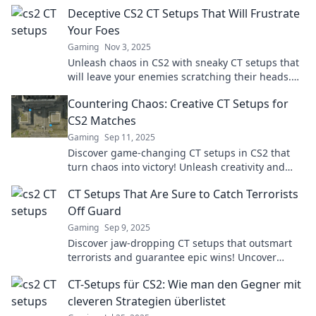
Deceptive CS2 CT Setups That Will Frustrate
Your Foes
Gaming
Nov 3, 2025
Unleash chaos in CS2 with sneaky CT setups that
will leave your enemies scratching their heads.
Get ready to frustrate and dominate!
Countering Chaos: Creative CT Setups for
CS2 Matches
Gaming
Sep 11, 2025
Discover game-changing CT setups in CS2 that
turn chaos into victory! Unleash creativity and
dominate your matches with expert strategies.
CT Setups That Are Sure to Catch Terrorists
Off Guard
Gaming
Sep 9, 2025
Discover jaw-dropping CT setups that outsmart
terrorists and guarantee epic wins! Uncover
strategies that will elevate your game!
CT-Setups für CS2: Wie man den Gegner mit
cleveren Strategien überlistet