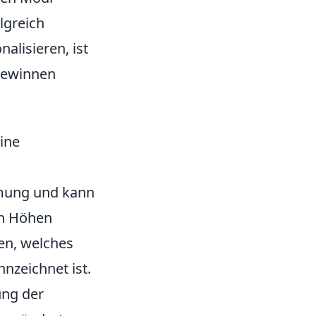
lgreich
alisieren, ist
 gewinnen
ine
hmung und kann
en Höhen
, welches
nzeichnet ist.
ung der