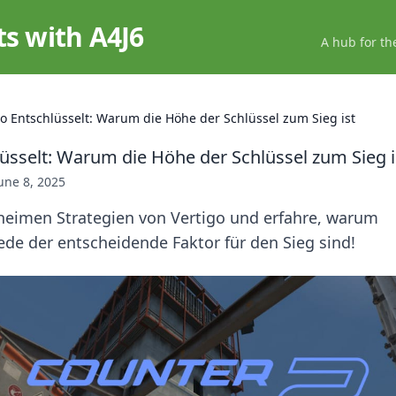
ts with A4J6
A hub for th
go Entschlüsselt: Warum die Höhe der Schlüssel zum Sieg ist
lüsselt: Warum die Höhe der Schlüssel zum Sieg i
une 8, 2025
heimen Strategien von Vertigo und erfahre, warum
de der entscheidende Faktor für den Sieg sind!