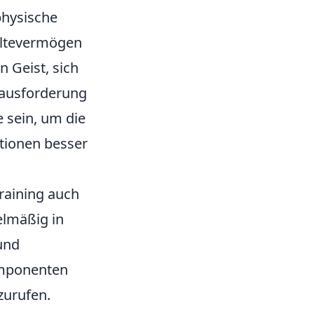
physische
altevermögen
 Geist, sich
rausforderung
 sein, um die
tionen besser
raining auch
elmäßig in
und
omponenten
zurufen.