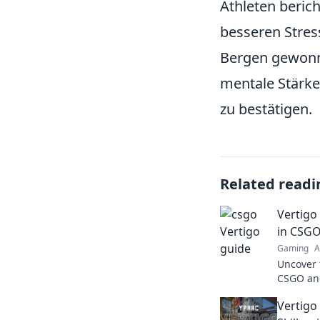
Athleten berich
besseren Stress
Bergen gewon
mentale Stärke
zu bestätigen.
Related readi
Vertigo
in CSG
Gaming
A
Uncover 
CSGO and
never be
Vertigo