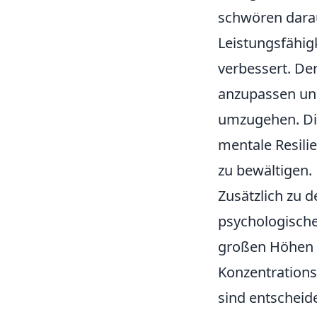
schwören darau
Leistungsfähig
verbessert. De
anzupassen und
umzugehen. Die
mentale Resili
zu bewältigen.
Zusätzlich zu 
psychologische
großen Höhen t
Konzentrations
sind entscheid