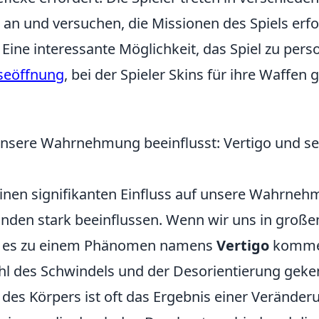
an und versuchen, die Missionen des Spiels erfo
Eine interessante Möglichkeit, das Spiel zu person
seöffnung
, bei der Spieler Skins für ihre Waffen
nsere Wahrnehmung beeinflusst: Vertigo und se
inen signifikanten Einfluss auf unsere Wahrne
nden stark beeinflussen. Wenn wir uns in groß
n es zu einem Phänomen namens
Vertigo
kommen
hl des Schwindels und der Desorientierung geken
 des Körpers ist oft das Ergebnis einer Veränder