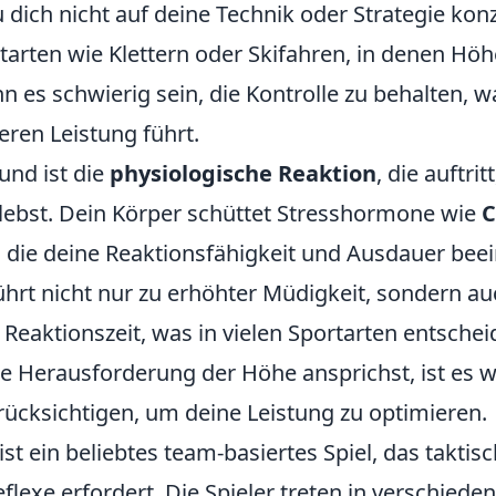
 dich nicht auf deine Technik oder Strategie kon
rtarten wie Klettern oder Skifahren, in denen Hö
ann es schwierig sein, die Kontrolle zu behalten, w
eren Leistung führt.
und ist die
physiologische Reaktion
, die auftri
ebst. Dein Körper schüttet Stresshormone wie
C
 die deine Reaktionsfähigkeit und Ausdauer beei
ührt nicht nur zu erhöhter Müdigkeit, sondern au
Reaktionszeit, was in vielen Sportarten entschei
e Herausforderung der Höhe ansprichst, ist es wi
rücksichtigen, um deine Leistung zu optimieren.
ist ein beliebtes team-basiertes Spiel, das takti
flexe erfordert. Die Spieler treten in verschied