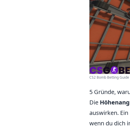
CS2 Bomb Betting Guide 
5 Gründe, waru
Die
Höhenang
auswirken. Ein 
wenn du dich i