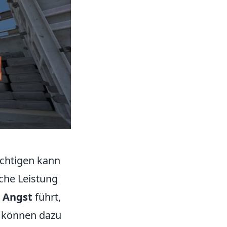
chtigen kann
iche Leistung
d
Angst
führt,
n können dazu