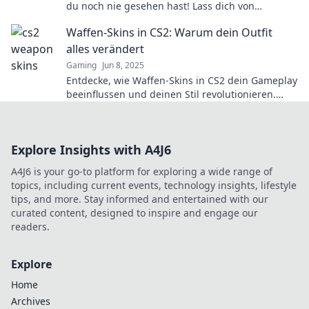
du noch nie gesehen hast! Lass dich von
extravaganten Designs und kreativem Chaos
Waffen-Skins in CS2: Warum dein Outfit
überraschen!
alles verändert
Gaming
Jun 8, 2025
Entdecke, wie Waffen-Skins in CS2 dein Gameplay
beeinflussen und deinen Stil revolutionieren.
Lass dein Outfit für dich sprechen!
Explore Insights with A4J6
A4J6 is your go-to platform for exploring a wide range of
topics, including current events, technology insights, lifestyle
tips, and more. Stay informed and entertained with our
curated content, designed to inspire and engage our
readers.
Explore
Home
Archives