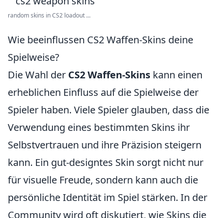
random skins in CS2 loadout ...
Wie beeinflussen CS2 Waffen-Skins deine
Spielweise?
Die Wahl der
CS2 Waffen-Skins
kann einen
erheblichen Einfluss auf die Spielweise der
Spieler haben. Viele Spieler glauben, dass die
Verwendung eines bestimmten Skins ihr
Selbstvertrauen und ihre Präzision steigern
kann. Ein gut-designtes Skin sorgt nicht nur
für visuelle Freude, sondern kann auch die
persönliche Identität im Spiel stärken. In der
Community wird oft diskutiert, wie Skins die