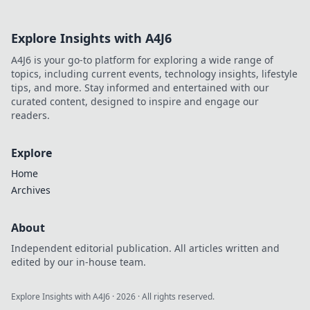
Explore Insights with A4J6
A4J6 is your go-to platform for exploring a wide range of
topics, including current events, technology insights, lifestyle
tips, and more. Stay informed and entertained with our
curated content, designed to inspire and engage our
readers.
Explore
Home
Archives
About
Independent editorial publication. All articles written and
edited by our in-house team.
Explore Insights with A4J6
·
2026
· All rights reserved.