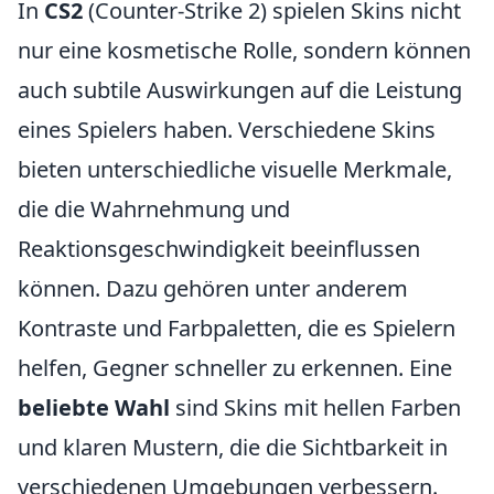
In
CS2
(Counter-Strike 2) spielen Skins nicht
nur eine kosmetische Rolle, sondern können
auch subtile Auswirkungen auf die Leistung
eines Spielers haben. Verschiedene Skins
bieten unterschiedliche visuelle Merkmale,
die die Wahrnehmung und
Reaktionsgeschwindigkeit beeinflussen
können. Dazu gehören unter anderem
Kontraste und Farbpaletten, die es Spielern
helfen, Gegner schneller zu erkennen. Eine
beliebte Wahl
sind Skins mit hellen Farben
und klaren Mustern, die die Sichtbarkeit in
verschiedenen Umgebungen verbessern.