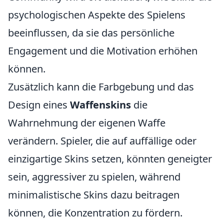
psychologischen Aspekte des Spielens
beeinflussen, da sie das persönliche
Engagement und die Motivation erhöhen
können.
Zusätzlich kann die Farbgebung und das
Design eines
Waffenskins
die
Wahrnehmung der eigenen Waffe
verändern. Spieler, die auf auffällige oder
einzigartige Skins setzen, könnten geneigter
sein, aggressiver zu spielen, während
minimalistische Skins dazu beitragen
können, die Konzentration zu fördern.