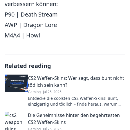
verbessern können:
P90 | Death Stream
AWP | Dragon Lore
M4A4 | Howl
Related reading
CS2 Waffen-Skins: Wer sagt, dass bunt nicht
tödlich sein kann?
Gaming
Jul 25, 2025
Entdecke die coolsten CS2 Waffen-Skins! Bunt,
einzigartig und tödlich – finde heraus, warum
Farbe im Game alles verändert!
Die Geheimnisse hinter den begehrtesten
CS2 Waffen-Skins
Gaming
Jul 25, 2025