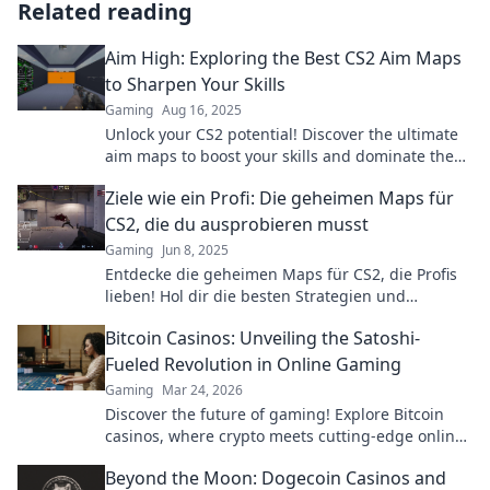
Related reading
Aim High: Exploring the Best CS2 Aim Maps
to Sharpen Your Skills
Gaming
Aug 16, 2025
Unlock your CS2 potential! Discover the ultimate
aim maps to boost your skills and dominate the
competition. Start your journey now!
Ziele wie ein Profi: Die geheimen Maps für
CS2, die du ausprobieren musst
Gaming
Jun 8, 2025
Entdecke die geheimen Maps für CS2, die Profis
lieben! Hol dir die besten Strategien und
dominiere das Spiel wie ein Champion!
Bitcoin Casinos: Unveiling the Satoshi-
Fueled Revolution in Online Gaming
Gaming
Mar 24, 2026
Discover the future of gaming! Explore Bitcoin
casinos, where crypto meets cutting-edge online
entertainment. Play smarter, win bigger.
Beyond the Moon: Dogecoin Casinos and