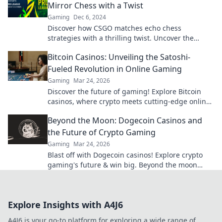
Mirror Chess with a Twist
Gaming
Dec 6, 2024
Discover how CSGO matches echo chess
strategies with a thrilling twist. Uncover the
parallels and elevate your gameplay like a
Bitcoin Casinos: Unveiling the Satoshi-
grandmaster!
Fueled Revolution in Online Gaming
Gaming
Mar 24, 2026
Discover the future of gaming! Explore Bitcoin
casinos, where crypto meets cutting-edge online
entertainment. Play smarter, win bigger.
Beyond the Moon: Dogecoin Casinos and
the Future of Crypto Gaming
Gaming
Mar 24, 2026
Blast off with Dogecoin casinos! Explore crypto
gaming's future & win big. Beyond the moon
awaits!
Explore Insights with A4J6
A4J6 is your go-to platform for exploring a wide range of