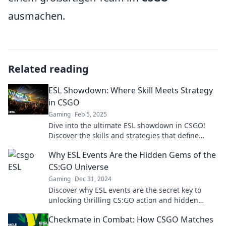
ausmachen.
Related reading
ESL Showdown: Where Skill Meets Strategy
in CSGO
Gaming
Feb 5, 2025
Dive into the ultimate ESL showdown in CSGO!
Discover the skills and strategies that define
champions—join the battle now!
Why ESL Events Are the Hidden Gems of the
CS:GO Universe
Gaming
Dec 31, 2024
Discover why ESL events are the secret key to
unlocking thrilling CS:GO action and hidden
talents! Don't miss out on the excitement!
Checkmate in Combat: How CSGO Matches