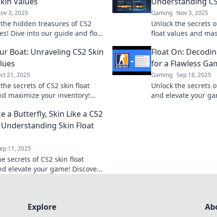
Skin Values
Understanding CS2
ov 3, 2025
Gaming
Nov 3, 2025
 the hidden treasures of CS2
Unlock the secrets o
es! Dive into our guide and float
float values and mas
t to the best deals and trades
trading like a pro. 
our Boat: Unraveling CS2 Skin
Float On: Decodin
awaits!
alues
for a Flawless Ga
ct 21, 2025
Gaming
Sep 18, 2025
the secrets of CS2 skin float
Unlock the secrets o
nd maximize your inventory!
and elevate your gam
tips to enhance your gameplay
flawless gameplay 
ke a Butterfly, Skin Like a CS2
t your collection today!
in-game potential!
 Understanding Skin Float
ep 11, 2025
e secrets of CS2 skin float
nd elevate your game! Discover
tricks for mastering the art of
ing today!
Explore
Ab