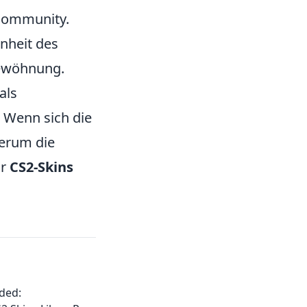
Community.
nheit des
Gewöhnung.
als
. Wenn sich die
erum die
ür
CS2-Skins
ded: