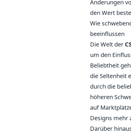
Änderungen vor
den Wert beste
Wie schwebende
beeinflussen
Die Welt der
CS
um den Einflu
Beliebtheit ge
die Seltenheit 
durch die bel
höheren Schweb
auf Marktplätze
Designs mehr z
Darüber hinaus