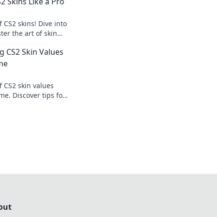
 Skins Like a Pro
f CS2 skins! Dive into
ter the art of skin
Your ultimate guide
g CS2 Skin Values
me
f CS2 skin values
e. Discover tips for
and maximize your
out