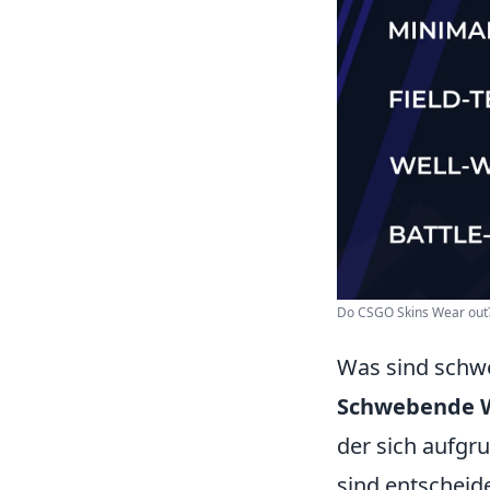
Do CSGO Skins Wear out?
Was sind schwe
Schwebende 
der sich aufgr
sind entscheid