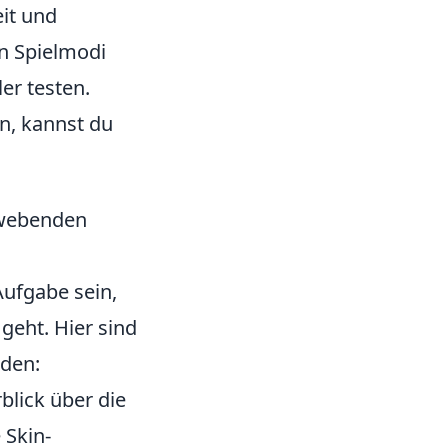
eit und
n Spielmodi
er testen.
n, kannst du
hwebenden
ufgabe sein,
geht. Hier sind
nden:
blick über die
 Skin-