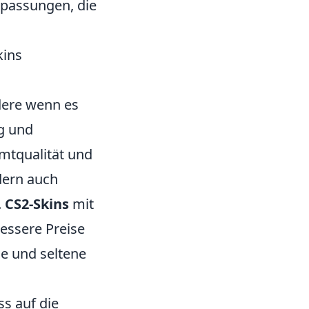
npassungen, die
kins
dere wenn es
g und
mtqualität und
ndern auch
.
CS2-Skins
mit
essere Preise
lle und seltene
s auf die