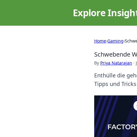
Explore Insigh
Home
›
Gaming
›
Schwe
Schwebende Wer
By
Priya Natarajan
·
Enthülle die ge
Tipps und Tricks