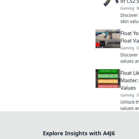
of CS2 
Gaming
N
Discover
skin valu
your boa
Float Y
today!
Float V
Gaming
O
Discover 
values a
Uncover 
Float Li
and boos
Master:
Values
Gaming
S
Unlock th
values a
tips and 
skin trad
Explore Insights with A4J6