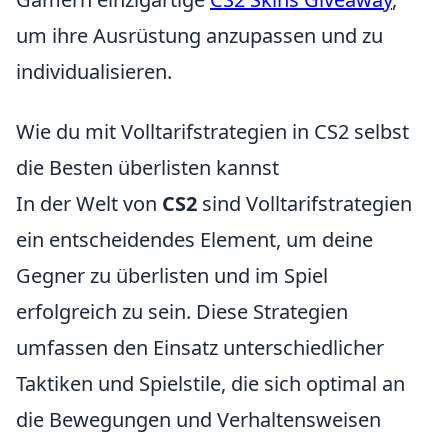
um ihre Ausrüstung anzupassen und zu
individualisieren.
Wie du mit Volltarifstrategien in CS2 selbst
die Besten überlisten kannst
In der Welt von
CS2
sind Volltarifstrategien
ein entscheidendes Element, um deine
Gegner zu überlisten und im Spiel
erfolgreich zu sein. Diese Strategien
umfassen den Einsatz unterschiedlicher
Taktiken und Spielstile, die sich optimal an
die Bewegungen und Verhaltensweisen