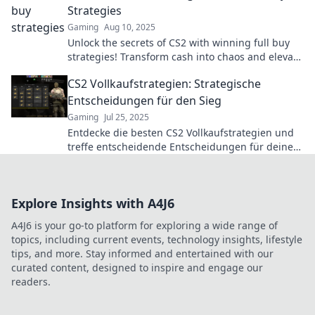
Strategies
Gaming
Aug 10, 2025
Unlock the secrets of CS2 with winning full buy
strategies! Transform cash into chaos and elevate
your game—don’t miss out!
CS2 Vollkaufstrategien: Strategische
Entscheidungen für den Sieg
Gaming
Jul 25, 2025
Entdecke die besten CS2 Vollkaufstrategien und
treffe entscheidende Entscheidungen für deinen
ultimativen Sieg!
Explore Insights with A4J6
A4J6 is your go-to platform for exploring a wide range of
topics, including current events, technology insights, lifestyle
tips, and more. Stay informed and entertained with our
curated content, designed to inspire and engage our
readers.