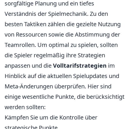
sorgfältige Planung und ein tiefes
Verständnis der Spielmechanik. Zu den
besten Taktiken zählen die gezielte Nutzung
von Ressourcen sowie die Abstimmung der
Teamrollen. Um optimal zu spielen, sollten
die Spieler regelmäßig ihre Strategien
anpassen und die
Volltarifstrategien
im
Hinblick auf die aktuellen Spielupdates und
Meta-Änderungen überprüfen. Hier sind
einige wesentliche Punkte, die berücksichtigt
werden sollten:
Kämpfen Sie um die Kontrolle über
strategische Punkte.