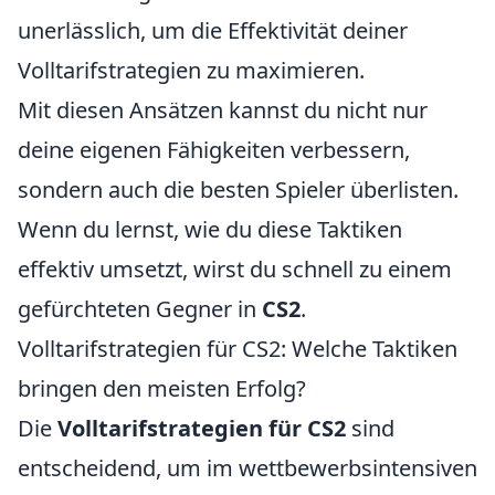
unerlässlich, um die Effektivität deiner
Volltarifstrategien zu maximieren.
Mit diesen Ansätzen kannst du nicht nur
deine eigenen Fähigkeiten verbessern,
sondern auch die besten Spieler überlisten.
Wenn du lernst, wie du diese Taktiken
effektiv umsetzt, wirst du schnell zu einem
gefürchteten Gegner in
CS2
.
Volltarifstrategien für CS2: Welche Taktiken
bringen den meisten Erfolg?
Die
Volltarifstrategien für CS2
sind
entscheidend, um im wettbewerbsintensiven